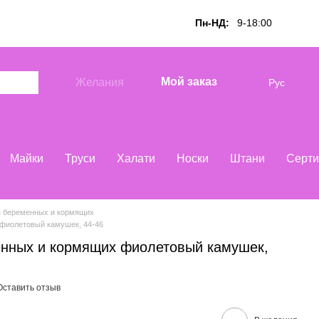
Пн-НД:
9-18:00
Мой заказ
Желания
Рус
Майки
Труси
Халати
Носки
Штани
Серти
я беременных и кормящих
фиолетовый камушек, 44-46
енных и кормящих фиолетовый камушек,
Оставить отзыв