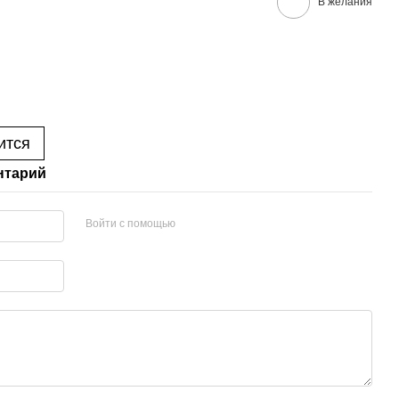
В желания
ится
нтарий
Войти с помощью