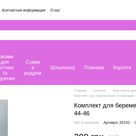
Контактная информация
О нас
іжами
для
Сумки
агітних
в
Шльопанці
Планери
Корсети
та
роддом
дуючих
Главная
Каталог
Комплекты дл
Комплект для беременных и кормящих 
Комплект для берем
44-46
Нет в наличии
Артикул: 20142