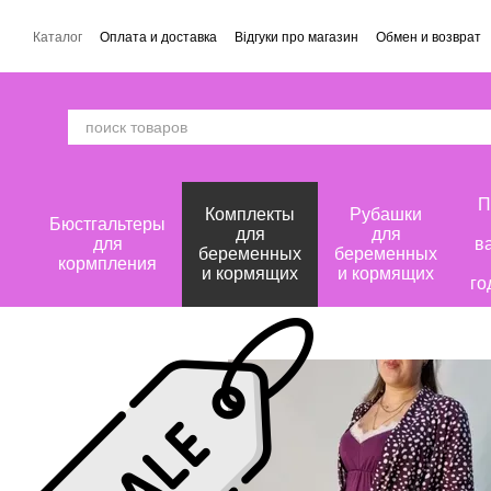
Перейти к основному контенту
Каталог
Оплата и доставка
Відгуки про магазин
Обмен и возврат
П
Комплекты
Рубашки
Бюстгальтеры
для
для
для
в
беременных
беременных
кормпления
и кормящих
и кормящих
го