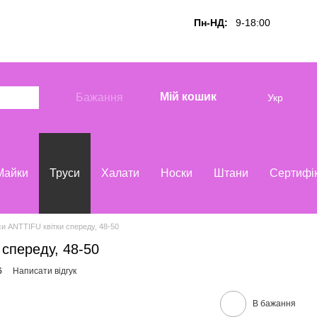
Пн-НД:
9-18:00
Мій кошик
Бажання
Укр
Майки
Труси
Халати
Носки
Штани
Сертифі
и ANTTIFU квітки спереду, 48-50
 спереду, 48-50
6
Написати відгук
В бажання