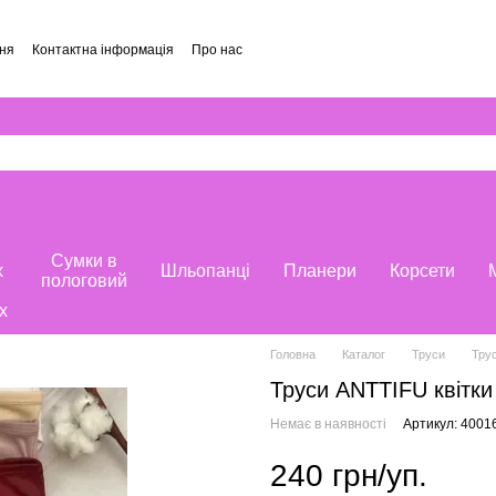
ння
Контактна інформація
Про нас
и
Сумки в
х
Шльопанці
Планери
Корсети
пологовий
х
Головна
Каталог
Труси
Трус
Труси ANTTIFU квітки
Немає в наявності
Артикул: 4001
240 грн/уп.