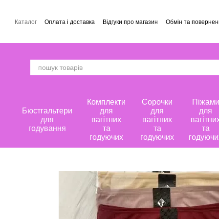
Перейти до основного контенту
Каталог
Оплата і доставка
Відгуки про магазин
Обмін та поверне
Комплекти
Сорочки
Піжам
Бюстгальтери
для
для
для
для
вагітних
вагітних
вагітни
годування
та
та
та
годуючих
годуючих
годуючи