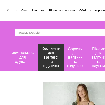
Перейти до основного контенту
Каталог
Оплата і доставка
Відгуки про магазин
Обмін та поверне
Комплекти
Сорочки
Піжам
Бюстгальтери
для
для
для
для
вагітних
вагітних
вагітни
годування
та
та
та
годуючих
годуючих
годуючи