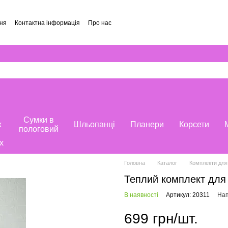
ння
Контактна інформація
Про нас
и
Сумки в
х
Шльопанці
Планери
Корсети
пологовий
х
Головна
Каталог
Комплекти для 
Теплий комплект для в
В наявності
Артикул: 20311
Нап
699 грн/шт.