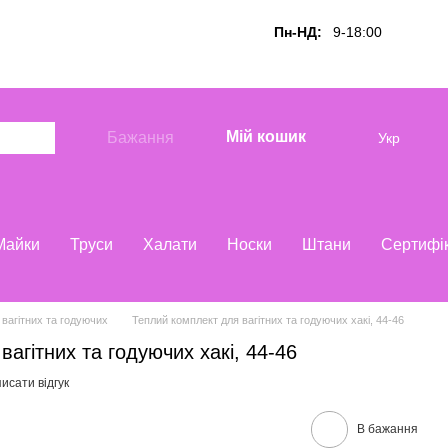
Пн-НД:
9-18:00
Мій кошик
Бажання
Укр
Майки
Труси
Халати
Носки
Штани
Сертифі
вагітних та годуючих
Теплий комплект для вагітних та годуючих хакі, 44-46
агітних та годуючих хакі, 44-46
исати відгук
В бажання