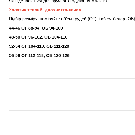
які відстібаються для зручного годування малюка.
Халатик теплий, двохнитка-начос.
Підбір розміру: поміряйте об'єм грудей (ОГ), і об'єм бедер (ОБ
44-46 ОГ 88-94, ОБ 94-100
48-50 ОГ 96-102, ОБ 104-110
52-54 ОГ 104-110, ОБ 111-120
56-58 ОГ 112-118, ОБ 120-126