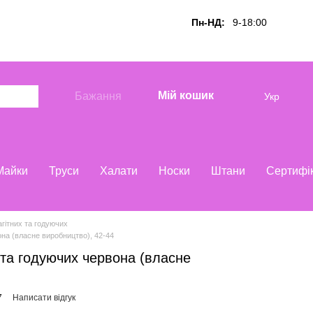
Пн-НД:
9-18:00
Мій кошик
Бажання
Укр
Майки
Труси
Халати
Носки
Штани
Сертифі
гітних та годуючих
она (власне виробництво), 42-44
 та годуючих червона (власне
7
Написати відгук