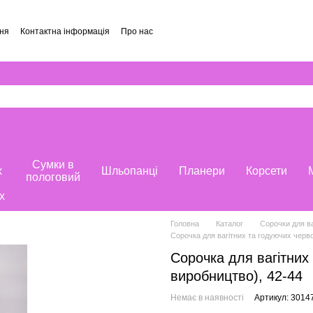
ння
Контактна інформація
Про нас
и
Сумки в
х
Шльопанці
Планери
Корсети
пологовий
х
Головна
Каталог
Сорочки для ва
Сорочка для вагітних та годуючих черв
Сорочка для вагітних
виробництво), 42-44
Немає в наявності
Артикул: 3014