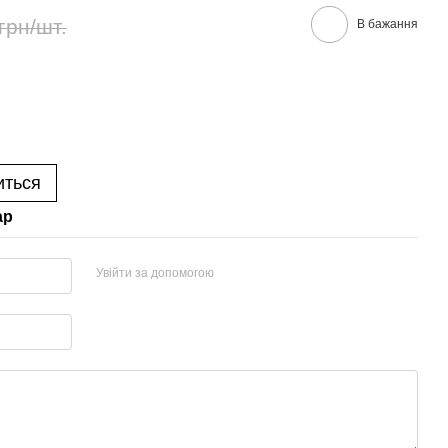
грн/шт.
В бажання
иться
ар
Увійти за допомогою