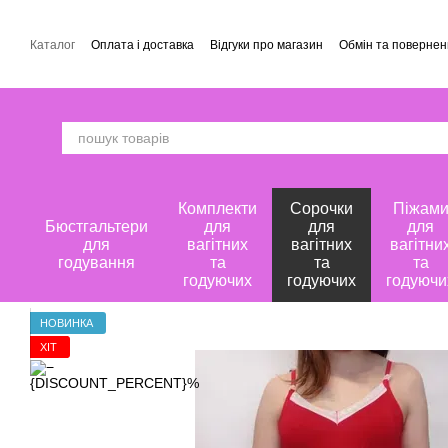
Перейти до основного контенту
Каталог
Оплата і доставка
Відгуки про магазин
Обмін та поверне
Комплекти
Сорочки
Піжам
Бюстгальтери
для
для
для
для
вагітних
вагітних
вагітни
годування
та
та
та
годуючих
годуючих
годуючи
НОВИНКА
ХІТ