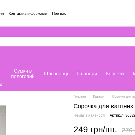
ння
Контактна інформація
Про нас
и
Сумки в
х
Шльопанці
Планери
Корсети
пологовий
х
Головна
Каталог
Сорочки для ва
Сорочка для вагітних
Немає в наявності
Артикул: 3032
249 грн/шт.
270 