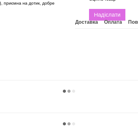
к), приємна на дотик, добре
Надіслати
Доставка
Оплата
Пов
)