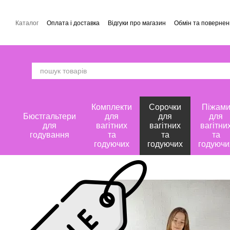
Перейти до основного контенту
Каталог
Оплата і доставка
Відгуки про магазин
Обмін та поверне
Комплекти
Сорочки
Піжам
Бюстгальтери
для
для
для
для
вагітних
вагітних
вагітни
годування
та
та
та
годуючих
годуючих
годуючи