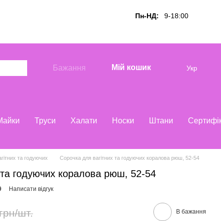
Пн-НД:
9-18:00
Мій кошик
Бажання
Укр
Майки
Труси
Халати
Носки
Штани
Сертифі
гітних та годуючих
Сорочка для вагітних та годуючих коралова рюш, 52-54
 та годуючих коралова рюш, 52-54
9
Написати відгук
грн/шт.
В бажання