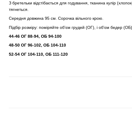
З бретельки відстібається для годування, тканина кулір (хлопо
тягнеться.
Середня довжина 95 см. Сорочка вільного крою.
Підбір розміру: поміряйте об'єм грудей (ОГ), і об'єм бедер (ОБ
44-46 ОГ 88-94, ОБ 94-100
48-50 ОГ 96-102, ОБ 104-110
52-54 ОГ 104-110, ОБ 111-120