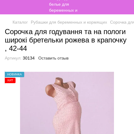
Каталог
Рубашки для беременных и кормящих
Сорочка для
Сорочка для годування та на пологи
широкі бретельки рожева в крапочку
, 42-44
Артикул:
30134
Оставить отзыв
НОВИНКА
ХИТ