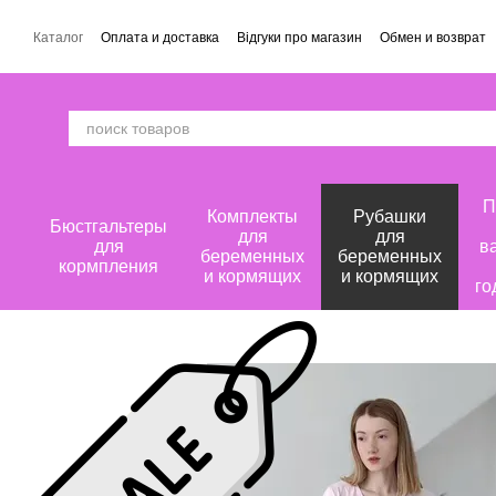
Перейти к основному контенту
Каталог
Оплата и доставка
Відгуки про магазин
Обмен и возврат
П
Комплекты
Рубашки
Бюстгальтеры
для
для
для
в
беременных
беременных
кормпления
и кормящих
и кормящих
го