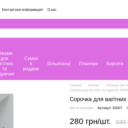
Контактная информация
О нас
іжами
для
Сумки
агітних
в
Шльопанці
Планери
Корсети
та
роддом
дуючих
Главная
Каталог
Рубашки для 
Сорочка для вагітних та годуючих MOM
Сорочка для вагітних
Нет в наличии
Артикул: 30007
280 грн/шт.
330 