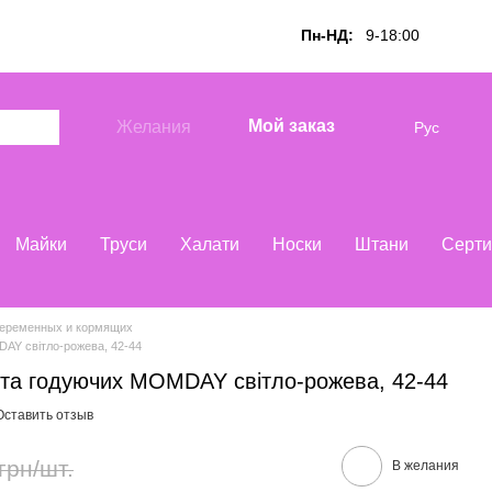
Пн-НД:
9-18:00
Мой заказ
Желания
Рус
Майки
Труси
Халати
Носки
Штани
Серти
беременных и кормящих
DAY світло-рожева, 42-44
 та годуючих MOMDAY світло-рожева, 42-44
Оставить отзыв
грн/шт.
В желания