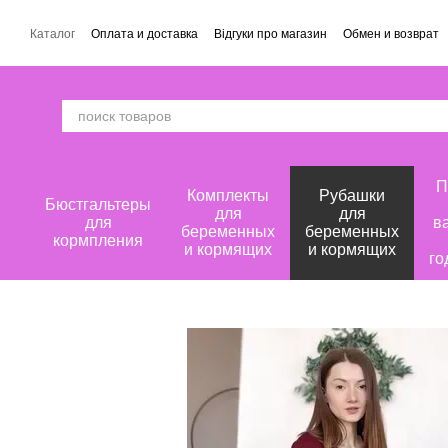
Перейти к основному контенту
Каталог
Оплата и доставка
Відгуки про магазин
Обмен и возврат
П
Комплекты
Рубашки
Бюстгальтеры
для
для
для
в
беременных
беременных
кормпления
и кормящих
и кормящих
го