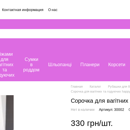
Контактная информация
О нас
іжами
для
Сумки
агітних
в
Шльопанці
Планери
Корсети
та
роддом
дуючих
Главная
Каталог
Рубашки для 
Сорочка для вагітних та годуючих happ
Сорочка для вагітних
Нет в наличии
Артикул: 30002
330 грн/шт.