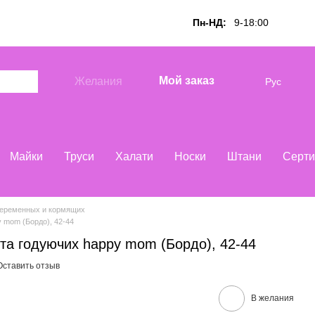
Пн-НД:
9-18:00
Мой заказ
Желания
Рус
Майки
Труси
Халати
Носки
Штани
Серти
беременных и кормящих
y mom (Бордо), 42-44
 та годуючих happy mom (Бордо), 42-44
Оставить отзыв
В желания