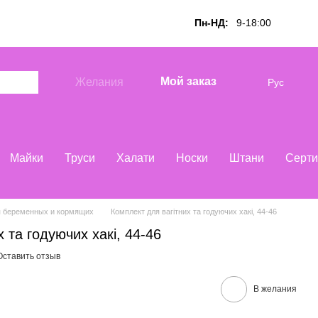
Пн-НД:
9-18:00
Мой заказ
Желания
Рус
Майки
Труси
Халати
Носки
Штани
Серти
я беременных и кормящих
Комплект для вагітних та годуючих хакі, 44-46
 та годуючих хакі, 44-46
Оставить отзыв
В желания