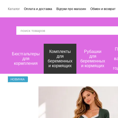
Перейти к основному контенту
Каталог
Оплата и доставка
Відгуки про магазин
Обмен и возврат
П
Комплекты
Рубашки
Бюстгальтеры
для
для
для
в
беременных
беременных
кормпления
и кормящих
и кормящих
го
НОВИНКА