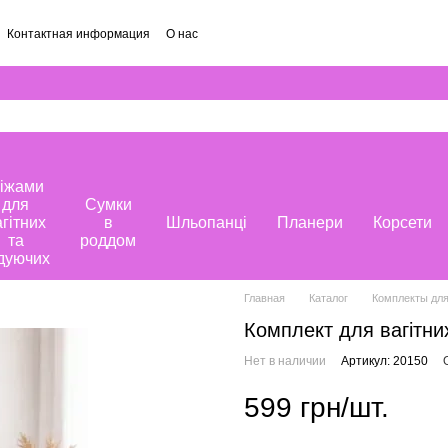
Контактная информация
О нас
іжами
для
Сумки
агітних
в
Шльопанці
Планери
Корсети
та
роддом
дуючих
Главная
Каталог
Комплекты дл
Комплект для вагітних
Нет в наличии
Артикул: 20150
599 грн/шт.