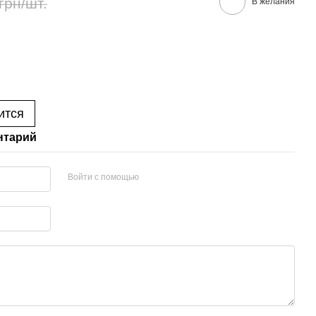
грн/шт.
В желания
ится
нтарий
Войти с помощью