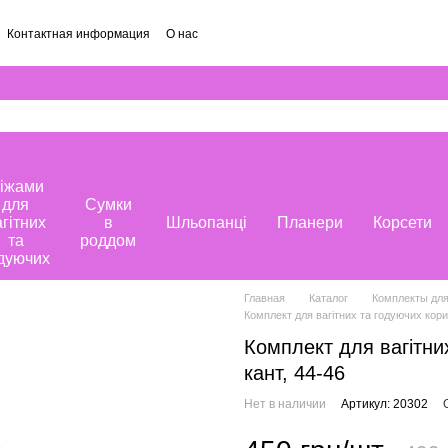
Контактная информация
О нас
іжами
для
Сумки
агітних
в
Шльопанці
Планери
Корсети
та
роддом
дуючих
Главная
Каталог
Комплекты дл
Комплект для вагітних та годуючих кори
Комплект для вагітни
кант, 44-46
Нет в наличии
Артикул: 20302