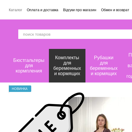
Перейти к основному контенту
Каталог
Оплата и доставка
Відгуки про магазин
Обмен и возврат
П
Комплекты
Рубашки
Бюстгальтеры
для
для
для
в
беременных
беременных
кормпления
и кормящих
и кормящих
го
НОВИНКА