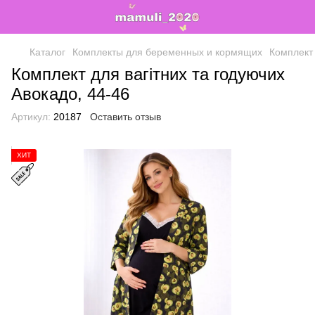
Каталог
Комплекты для беременных и кормящих
Комплект 
Комплект для вагітних та годуючих
Авокадо, 44-46
Артикул:
20187
Оставить отзыв
ХИТ