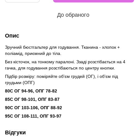
До обраного
Опис
Зручний бюстгальтер для годування. Тканина - хлопок +
поліамід, приємний до тіла.
Без кісточок, на тонкому паралоні. Ззаді розстібається на 4
гачка, для годування розстібаються по центру кнопки.
Підбір розміру: поміряйте об'єм грудей (ОГ), і об'єм під
грудьми (ОПГ)
80С ОГ 94-96, ОПГ 78-82
85С ОГ 98-101, ОПГ 83-87
90С ОГ 103-106, ОПГ 88-92
95С ОГ 108-111, ОПГ 93-97
Відгуки